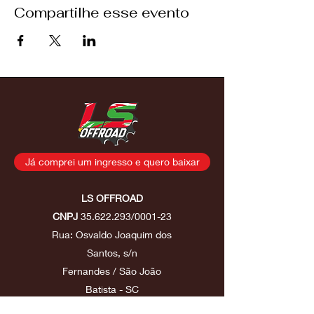
Compartilhe esse evento
Já comprei um ingresso e quero baixar
LS OFFROAD
CNPJ
35.622.293
/0001-23
Rua: Osvaldo Joaquim dos
Santos, s/n
Fernandes / São João
Batista - SC
contatolsoffroad@gmail.com