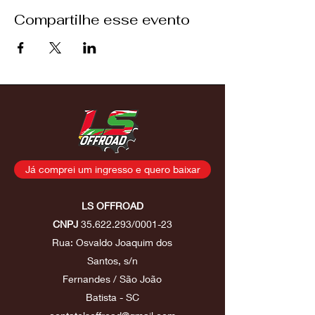
Compartilhe esse evento
Já comprei um ingresso e quero baixar
LS OFFROAD
CNPJ
35.622.293
/0001-23
Rua: Osvaldo Joaquim dos
Santos, s/n
Fernandes / São João
Batista - SC