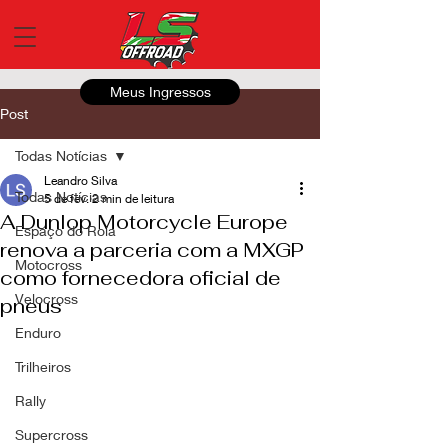
Meus Ingressos
Post
Todas Notícias
Leandro Silva
Todas Notícias
5 de fev.
2 min de leitura
A Dunlop Motorcycle Europe
Espaço do Roia
renova a parceria com a MXGP
Motocross
como fornecedora oficial de
Velocross
pneus
Enduro
Trilheiros
Rally
Supercross