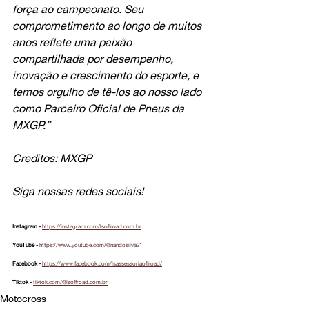
força ao campeonato. Seu 
comprometimento ao longo de muitos 
anos reflete uma paixão 
compartilhada por desempenho, 
inovação e crescimento do esporte, e 
temos orgulho de tê-los ao nosso lado 
como Parceiro Oficial de Pneus da 
MXGP.”
Creditos: MXGP
Siga nossas redes sociais!
Instagram - 
https://instagram.com/lsoffroad.com.br
YouTube - 
https://www.youtube.com/@nandosilva21
Facebook - 
https://www.facebook.com/lsassessoriaoffroad/
Tiktok - 
tiktok.com/@lsoffroad.com.br
Motocross