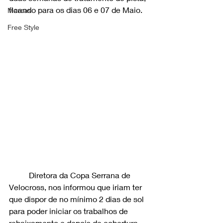
ficando para os dias 06 e 07 de Maio. 
Marcas
Free Style
	Diretora da Copa Serrana de 
Velocross, nos informou que iriam ter 
que dispor de no mínimo 2 dias de sol 
para poder iniciar os trabalhos de 
rebaixamento e depois de cobertura 