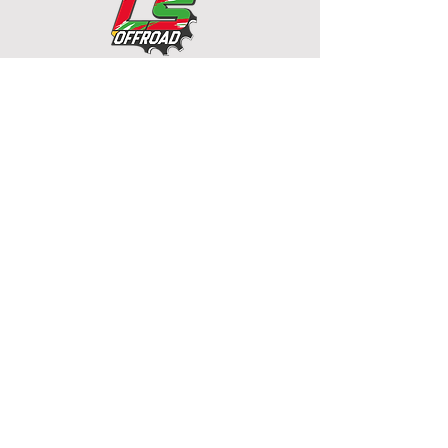
Já comprei um ingresso e quero baixar
LS OFFROAD
CNPJ
35.622.293
/0001-23
Rua: Osvaldo Joaquim dos
Santos, s/n
Fernandes / São João
Batista - SC
contatolsoffroad@gmail.com
(48) 99928-2300
Políticas de entrega
Políticas
de troca
Políticas de devolução/cancelamento e