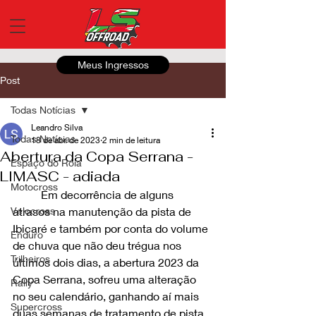
Meus Ingressos
Post
Todas Notícias
Leandro Silva
Todas Notícias
18 de abr. de 2023
2 min de leitura
Abertura da Copa Serrana -
Espaço do Roia
LIMASC - adiada
Motocross
	Em decorrência de alguns 
Velocross
atrasos na manutenção da pista de 
Ibicaré e também por conta do volume 
Enduro
de chuva que não deu trégua nos 
Trilheiros
últimos dois dias, a abertura 2023 da 
Copa Serrana, sofreu uma alteração 
Rally
no seu calendário, ganhando aí mais 
Supercross
duas semanas de tratamento de pista, 