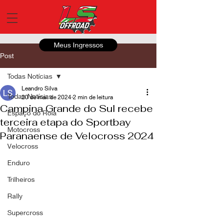
Meus Ingressos
Post
Todas Notícias
Leandro Silva
Todas Notícias
20 de mai. de 2024
2 min de leitura
Campina Grande do Sul recebe
Espaço do Roia
terceira etapa do Sportbay
Motocross
Paranaense de Velocross 2024
Velocross
Enduro
Trilheiros
Rally
Supercross