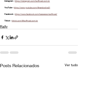
Instagram - 
https://instagram.com/lsoffroad.com.br
YouTube - 
https://www.youtube.com/@nandosilva21
Facebook - 
https://www.facebook.com/lsassessoriaoffroad/
Tiktok - 
tiktok.com/@lsoffroad.com.br
Rally
Posts Relacionados
Ver tudo