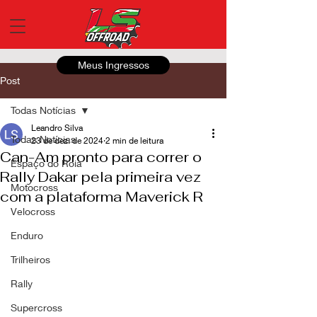
Meus Ingressos
Post
Todas Notícias
Leandro Silva
Todas Notícias
23 de dez. de 2024
2 min de leitura
Can-Am pronto para correr o
Espaço do Roia
Rally Dakar pela primeira vez
Motocross
com a plataforma Maverick R
Velocross
Enduro
Trilheiros
Rally
Supercross