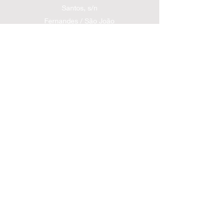
Santos, s/n
Fernandes / São João
Batista - SC
contatolsoffroad@gmail.com
(48) 99928-2300
Políticas de entrega
Políticas
de troca
Políticas de devolução/cancelamento e
reembolso
Siga nossas Redes Sociais