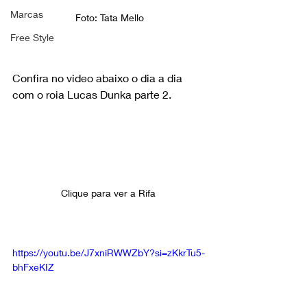
Marcas
Foto: Tata Mello
Free Style
Confira no video abaixo o dia a dia 
com o roia Lucas Dunka parte 2.
Clique para ver a Rifa 
https://youtu.be/J7xniRWWZbY?si=zKkrTu5-
bhFxeKIZ