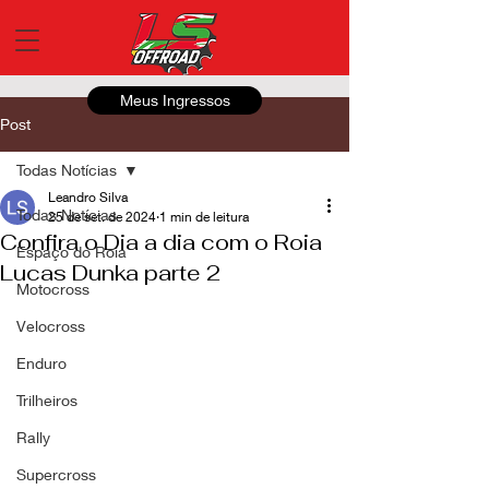
Meus Ingressos
Post
Todas Notícias
Leandro Silva
Todas Notícias
25 de set. de 2024
1 min de leitura
Confira o Dia a dia com o Roia
Espaço do Roia
Lucas Dunka parte 2
Motocross
Velocross
Enduro
Trilheiros
Rally
Supercross