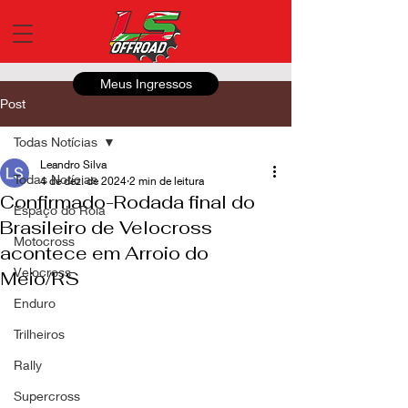
Meus Ingressos
Post
Todas Notícias
Leandro Silva
Todas Notícias
4 de dez. de 2024
2 min de leitura
Confirmado-Rodada final do
Espaço do Roia
Brasileiro de Velocross
Motocross
acontece em Arroio do
Velocross
Meio/RS
Enduro
Trilheiros
Rally
Supercross