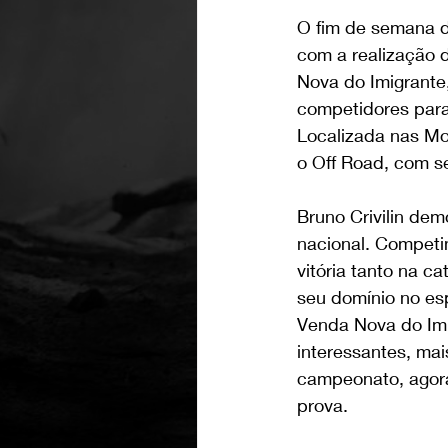
O fim de semana d
com a realização d
Nova do Imigrante
competidores para 
Localizada nas Mo
o Off Road, com s
Bruno Crivilin de
nacional. Competin
vitória tanto na c
seu domínio no esp
Venda Nova do Imi
interessantes, mai
campeonato, agora 
prova.