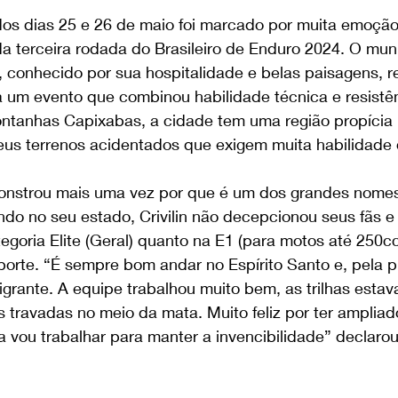
os dias 25 e 26 de maio foi marcado por muita emoção 
a terceira rodada do Brasileiro de Enduro 2024. O mun
, conhecido por sua hospitalidade e belas paisagens, r
um evento que combinou habilidade técnica e resistênc
ntanhas Capixabas, a cidade tem uma região propícia pa
eus terrenos acidentados que exigem muita habilidade d
monstrou mais uma vez por que é um dos grandes nome
do no seu estado, Crivilin não decepcionou seus fãs e
ategoria Elite (Geral) quanto na E1 (para motos até 250c
orte. “É sempre bom andar no Espírito Santo e, pela p
grante. A equipe trabalhou muito bem, as trilhas estav
s travadas no meio da mata. Muito feliz por ter amplia
vou trabalhar para manter a invencibilidade” declarou 