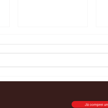
Itajaí recebe a abertura do
As
Campeonato Brasileiroe
o 
Catarinense de Enduro
Co
2026
Da
Já comprei um