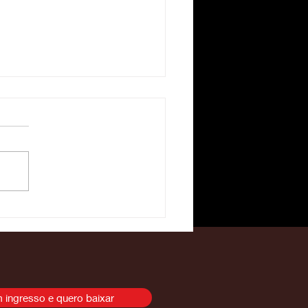
 vezes a corrida contra
tempo é pela vida!
nheça a história de
vi
 ingresso e quero baixar