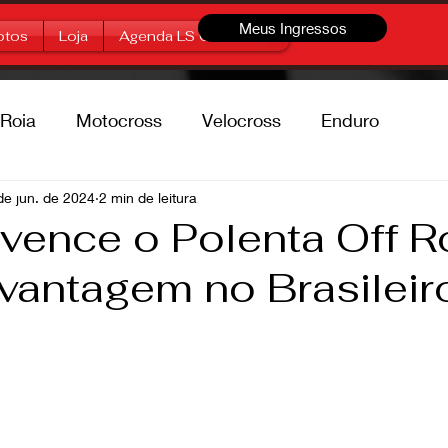
Meus Ingressos
otos
Loja
Agenda LS Offroad
Roia
Motocross
Velocross
Enduro
percross
de jun. de 2024
2 min de leitura
Marcas
Free Style
n vence o Polenta Off 
vantagem no Brasileir