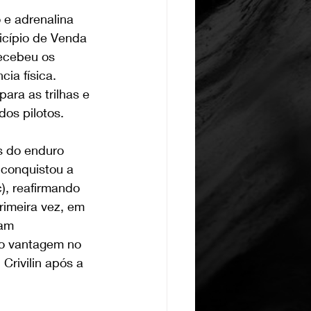
e adrenalina 
icípio de Venda 
ecebeu os 
ia física. 
ra as trilhas e 
os pilotos.
s do enduro 
 conquistou a 
c), reafirmando 
rimeira vez, em 
am 
do vantagem no 
Crivilin após a 