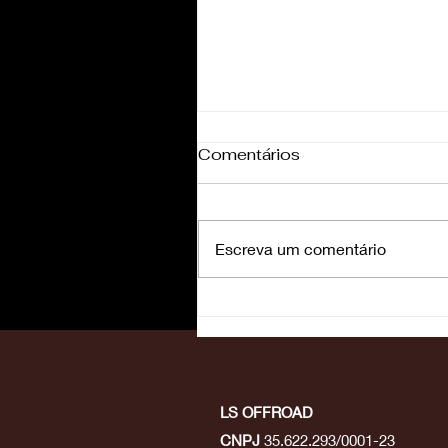
Comentários
Escreva um comentário
MotoClimb abre
temporada do
Campeonato Brasileiro
2026 em Socorro/SP
LS OFFROAD
CNPJ
35.622.293/0001-23