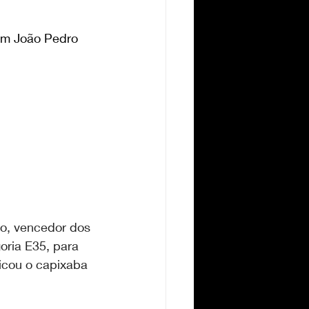
vem João Pedro 
o, vencedor dos 
oria E35, para 
icou o capixaba 