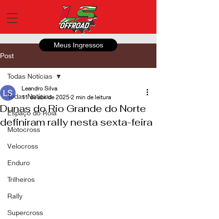
Meus Ingressos
Post
Todas Notícias
Leandro Silva
Todas Notícias
11 de abr. de 2025
2 min de leitura
Dunas do Rio Grande do Norte
Espaço do Roia
definiram rally nesta sexta-feira
Motocross
Velocross
Enduro
Trilheiros
Rally
Supercross