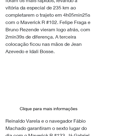
foram os mais rápidos, levando a 
vitória da especial de 235 km ao 
completarem o trajeto em 4h05min25s 
com o Maverick R 
#102
. Felipe Fraga e 
Bruno Rezende vieram logo atrás, com 
2min39s de diferença. A terceira 
colocação ficou nas mãos de Jean 
Azevedo e Idali Bosse.
Clique para mais informações
Reinaldo Varela e o navegador Fábio 
Machado garantiram o sexto lugar do 
dia com o Maverick R 
#123
. Já Gabriel 