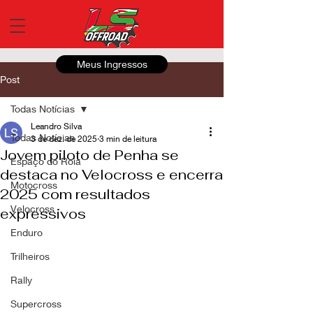
Meus Ingressos
Post
Todas Notícias
Leandro Silva
Todas Notícias
3 de dez. de 2025
3 min de leitura
Jovem piloto de Penha se
Espaço do Roia
destaca no Velocross e encerra
Motocross
2025 com resultados
Velocross
expressivos
Enduro
Trilheiros
Rally
Supercross