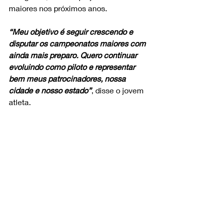
maiores nos próximos anos.
“Meu objetivo é seguir crescendo e 
disputar os campeonatos maiores com 
ainda mais preparo. Quero continuar 
evoluindo como piloto e representar 
bem meus patrocinadores, nossa 
cidade e nosso estado”
, disse o jovem 
atleta.
Nicolas tem o patrocino de Acqua 10 – 
Água Mineral, Atacadisk, Corujinha 
Centro Educacional Bilíngui, Vila 
Verde Insumos Agroecológicos, Vanz 
Racing e apoio de MCR Racing, KM 
Racing, Riffel MX School e LS Offroad.
Siga nossas redes sociais!