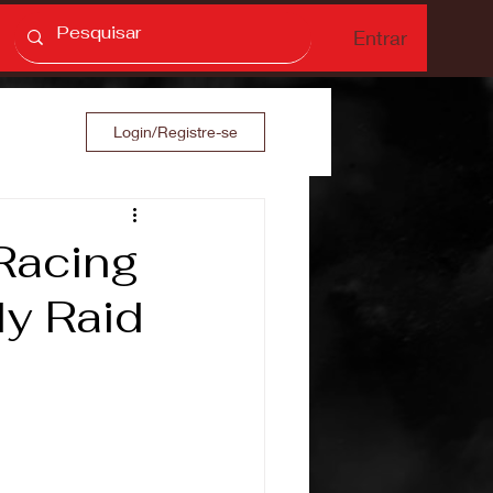
Entrar
Login/Registre-se
Racing
ly Raid