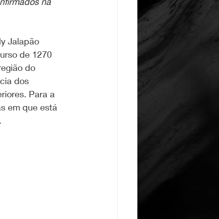
nfirmados na 
ly Jalapão 
curso de 1270 
região do 
cia dos 
iores. Para a 
ias em que está 
.