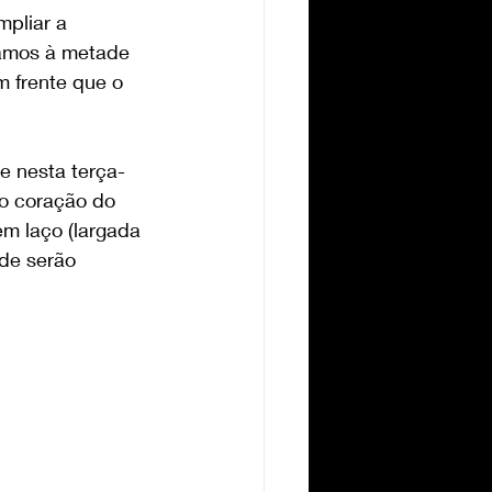
pliar a 
gamos à metade 
 frente que o 
e nesta terça-
no coração do 
em laço (largada 
de serão 