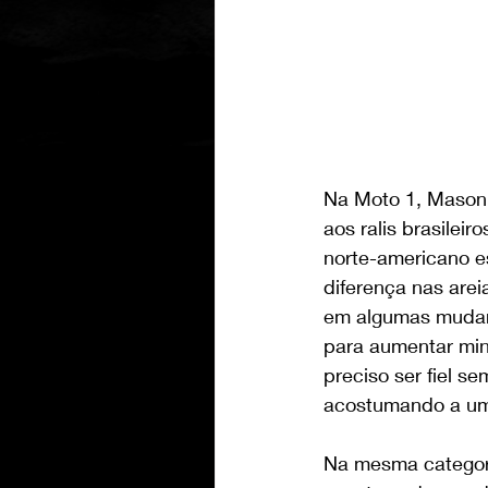
Na Moto 1, Mason
aos ralis brasilei
norte-americano es
diferença nas arei
em algumas mudanç
para aumentar min
preciso ser fiel 
acostumando a um e
Na mesma categori