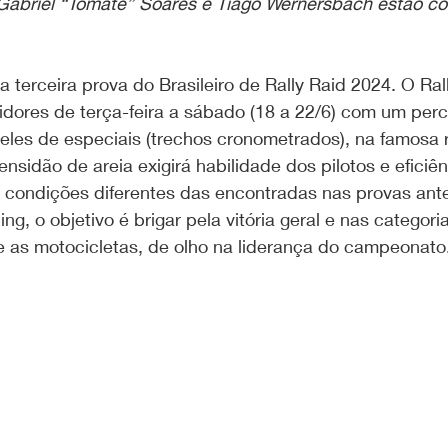
 Gabriel “Tomate” Soares e Tiago Wernersbach estão co
a terceira prova do Brasileiro de Rally Raid 2024. O Ral
idores de terça-feira a sábado (18 a 22/6) com um per
eles de especiais (trechos cronometrados), na famosa 
nsidão de areia exigirá habilidade dos pilotos e eficiên
condições diferentes das encontradas nas provas anter
g, o objetivo é brigar pela vitória geral e nas categor
e as motocicletas, de olho na liderança do campeonato