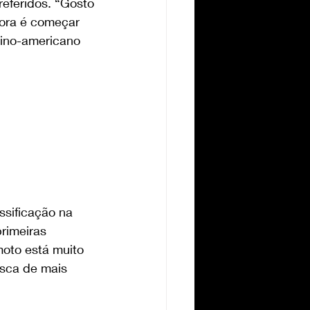
eferidos. “Gosto 
gora é começar 
tino-americano 
ssificação na 
rimeiras 
oto está muito 
sca de mais 