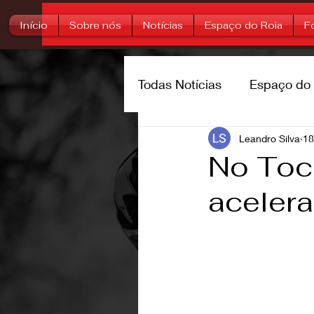
Início
Sobre nós
Notícias
Espaço do Roia
F
Todas Notícias
Espaço do 
Trilheiros
Leandro Silva
Rally
Su
18
No Toc
acelera