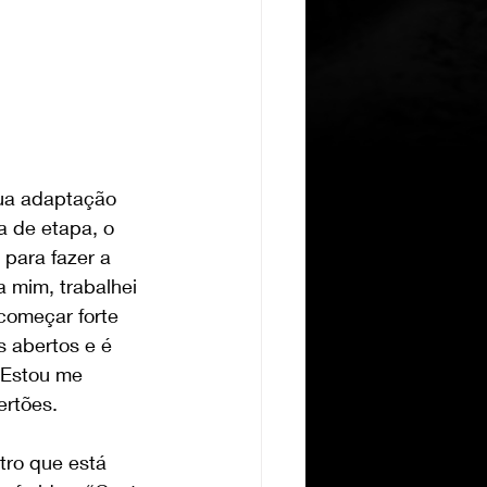
ua adaptação 
a de etapa, o 
para fazer a 
 mim, trabalhei 
omeçar forte 
 abertos e é 
 Estou me 
ertões.
ro que está 