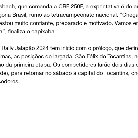
sbach, que comanda a CRF 250F, a expectativa é de am
oria Brasil, rumo ao tetracampeonato nacional. “Che
stou muito confiante, preparado e motivado. Vamos em
”, finaliza o capixaba.
ally Jalapão 2024 tem início com o prólogo, que defin
almas, as posições de largada. São Félix do Tocantins, 
no da primeira etapa. Os competidores farão dois dias 
e), para retornar no sábado à capital do Tocantins, on
cedores.