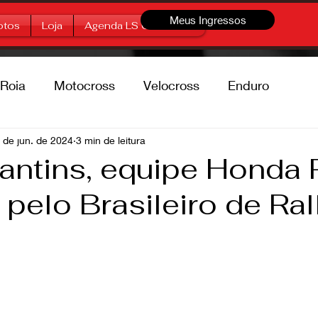
Meus Ingressos
otos
Loja
Agenda LS Offroad
Roia
Motocross
Velocross
Enduro
percross
 de jun. de 2024
3 min de leitura
Marcas
Free Style
antins, equipe Honda 
 pelo Brasileiro de Ral