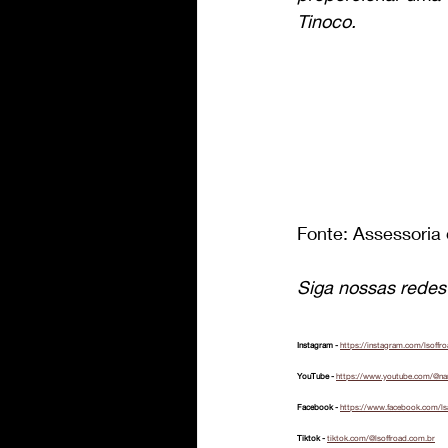
Tinoco.
Fonte: Assessoria
Siga nossas redes 
Instagram - 
https://instagram.com/lsoffr
YouTube - 
https://www.youtube.com/@na
Facebook - 
https://www.facebook.com/ls
Tiktok - 
tiktok.com/@lsoffroad.com.br