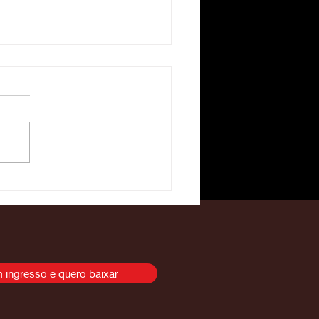
briel Bruning lidera a
tegoria Moto2 no Rally
 Jalapão 2026
 ingresso e quero baixar