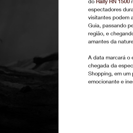
do 
Rally RN 1500
 
espectadores dura
visitantes podem a
Guia, passando pe
região, e chegand
amantes da naturez
A data marcará o 
chegada da especi
Shopping, em um 
emocionante e ine