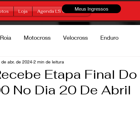
Meus Ingressos
otos
Loja
Agenda LS Offroad
Roia
Motocross
Velocross
Enduro
percross
 de abr. de 2024
2 min de leitura
Marcas
Free Style
ecebe Etapa Final Do 
0 No Dia 20 De Abril