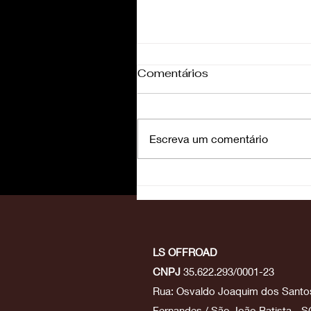
Comentários
Escreva um comentário
Com Bruno Crivilin, Hond
Racing vence o Rally
Jalapão
LS OFFROAD
CNPJ
35.622.293/0001-23
Rua: Osvaldo Joaquim dos Santos
Fernandes / São João Batista - S