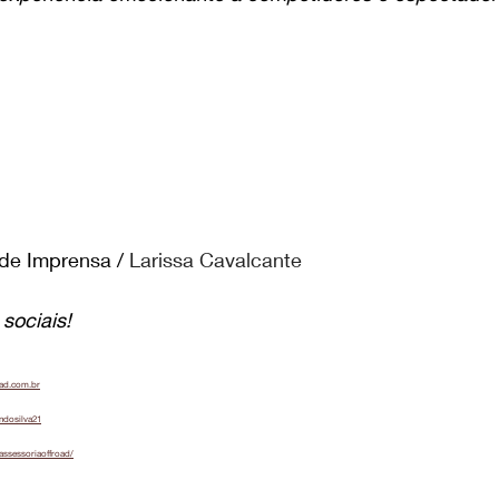
 de Imprensa /
Larissa Cavalcante
sociais!
oad.com.br
ndosilva21
assessoriaoffroad/