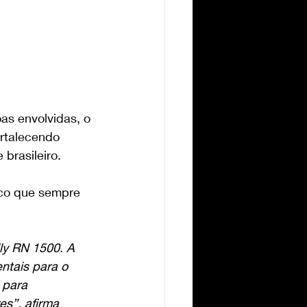
s envolvidas, o 
rtalecendo 
brasileiro.
ico que sempre 
ly RN 1500. A 
ntais para o 
 para 
s”, afirma 