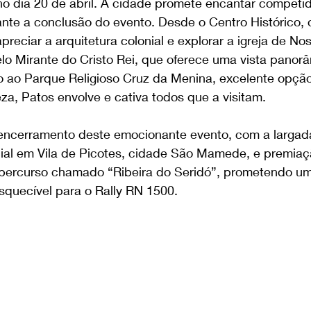
no dia 20 de abril. A cidade promete encantar competid
nte a conclusão do evento. Desde o Centro Histórico, 
preciar a arquitetura colonial e explorar a igreja de N
lo Mirante do Cristo Rei, que oferece uma vista panorâ
o ao Parque Religioso Cruz da Menina, excelente opção
a, Patos envolve e cativa todos que a visitam.
encerramento deste emocionante evento, com a largada
al em Vila de Picotes, cidade São Mamede, e premiaç
percurso chamado “Ribeira do Seridó”, prometendo um
squecível para o Rally RN 1500.