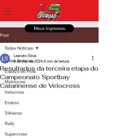
Meus Ingressos
Post
Todas Notícias
Leandro Silva
Todas Notícias
8 de mai. de 2024
3 min de leitura
Resultados da terceira etapa do
Espaço do Roia
Campeonato Sportbay
Motocross
Catarinense de Velocross
Velocross
Enduro
Trilheiros
Rally
Supercross