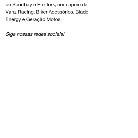
de Sportbay e Pro Tork, com apoio de 
Vanz Racing, Biker Acessórios, Blade 
Energy e Geração Motos.
Siga nossas redes sociais!
Instagram - 
https://instagram.com/lsoffroad.com.br
YouTube - 
https://www.youtube.com/@nandosilva21
Facebook - 
https://www.facebook.com/lsassessoriaoffroad/
Tiktok - 
tiktok.com/@lsoffroad.com.br
Velocross
Posts Relacionados
Ver tudo