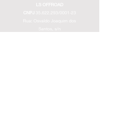
LS OFFROAD
CNPJ
35.622.293
/0001-23
Rua: Osvaldo Joaquim dos
Santos, s/n
Fernandes / São João
Batista - SC
contatolsoffroad@gmail.com
(48) 99928-2300
Políticas de entrega
Políticas
de troca
Políticas de devolução/cancelamento e
reembolso
Siga nossas Redes Sociais