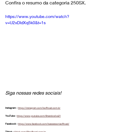
Confira o resumo da categoria 250SX.
https://www.youtube.com/watch?
v=U2xDldXq5k0&t=1s
Siga nossas redes sociais!
Instagram - 
https://instagram.com/lsoffroad.com.br
YouTube - 
https://www.youtube.com/@nandosilva21
Facebook - 
https://www.facebook.com/lsassessoriaoffroad/
Tiktok - 
tiktok.com/@lsoffroad.com.br