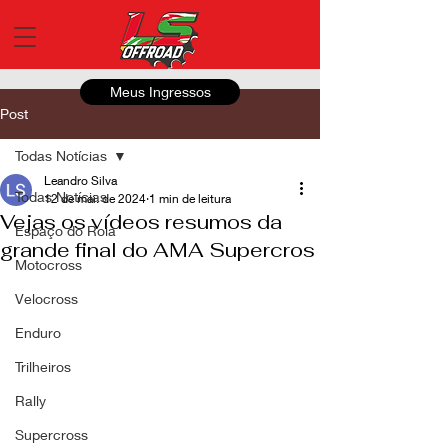
Meus Ingressos
Post
Todas Notícias
Leandro Silva
Todas Notícias
12 de mai. de 2024
1 min de leitura
Vejas os vídeos resumos da
Espaço do Roia
grande final do AMA Supercros
Motocross
Velocross
Enduro
Trilheiros
Rally
Supercross