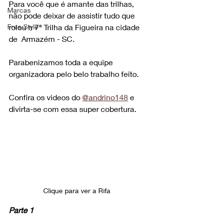
Para você que é amante das trilhas, 
Marcas
não pode deixar de assistir tudo que 
rolou n 7ª Trilha da Figueira na cidade 
Free Style
de  Armazém - SC.
Parabenizamos toda a equipe 
organizadora pelo belo trabalho feito.
Confira os videos do 
@andrino148
 e 
divirta-se com essa super cobertura.
Clique para ver a Rifa 
Parte 1