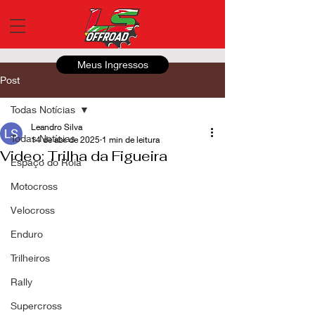
Meus Ingressos
Post
Todas Notícias
Leandro Silva
Todas Notícias
14 de abr. de 2025
1 min de leitura
Video: Trilha da Figueira
Espaço do Roia
Motocross
Velocross
Enduro
Trilheiros
Rally
Supercross