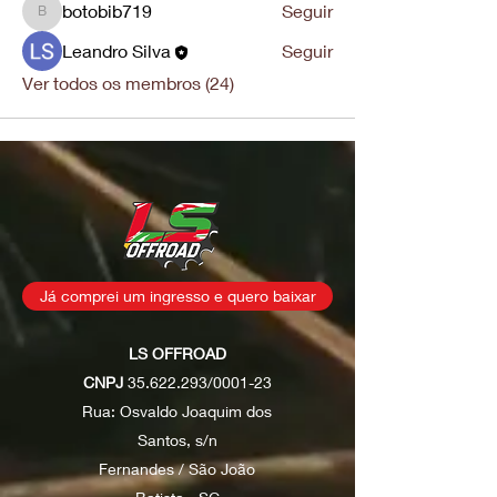
botobib719
Seguir
botobib719
Leandro Silva
Seguir
Ver todos os membros (24)
Já comprei um ingresso e quero baixar
LS OFFROAD
CNPJ
35.622.293
/0001-23
Rua: Osvaldo Joaquim dos
Santos, s/n
Fernandes / São João