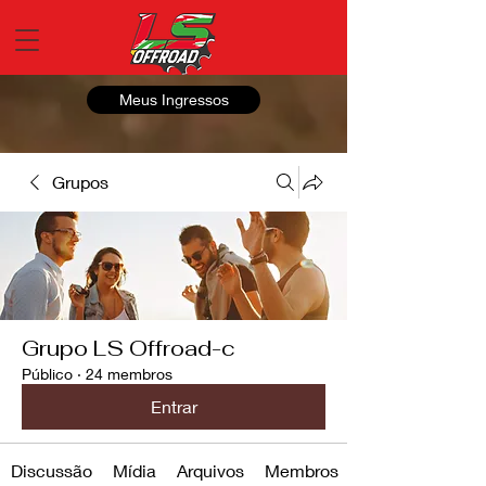
Meus Ingressos
Grupos
Grupo LS Offroad-c
Público
·
24 membros
Entrar
Discussão
Mídia
Arquivos
Membros