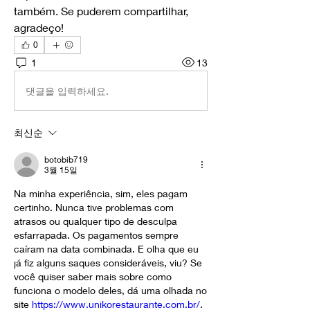
também. Se puderem compartilhar, 
agradeço!
0
1
13
댓글을 입력하세요.
최신순
botobib719
3월 15일
Na minha experiência, sim, eles pagam 
certinho. Nunca tive problemas com 
atrasos ou qualquer tipo de desculpa 
esfarrapada. Os pagamentos sempre 
caíram na data combinada. E olha que eu 
já fiz alguns saques consideráveis, viu? Se 
você quiser saber mais sobre como 
funciona o modelo deles, dá uma olhada no 
site 
https://www.unikorestaurante.com.br/
. 