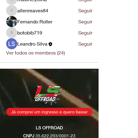
maxine.ziona
allenreaves84
Seguir
allenreaves84
Fernando Roller
Seguir
botobib719
Seguir
botobib719
Leandro Silva
Seguir
Ver todos os membros (24)
Já comprei um ingresso e quero baixar
LS OFFROAD
CNPJ
35.622.293
/0001-23