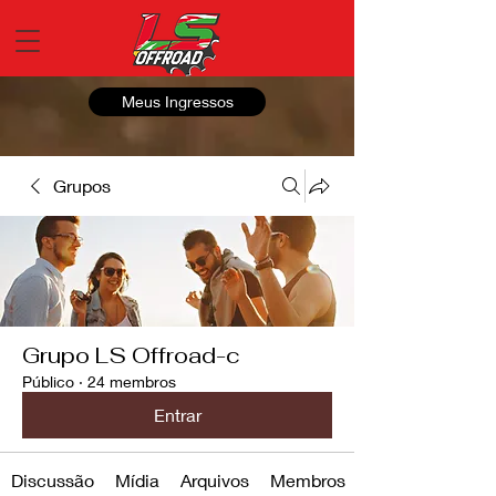
Meus Ingressos
Grupos
Grupo LS Offroad-c
Público
·
24 membros
Entrar
Discussão
Mídia
Arquivos
Membros