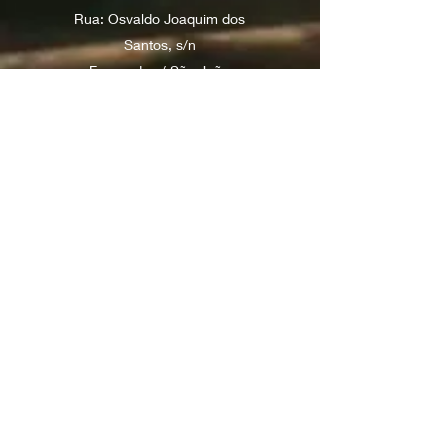
Rua: Osvaldo Joaquim dos
Santos, s/n
Fernandes / São João
Batista - SC
contatolsoffroad@gmail.com
(48) 99928-2300
Políticas de entrega
Políticas
de troca
Políticas de devolução/cancelamento e
reembolso
Siga nossas Redes Sociais