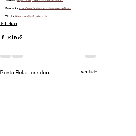
YouTube - 
https://www.youtube.com/@nandosilva21
Facebook - 
https://www.facebook.com/lsassessoriaoffroad/
Tiktok - 
tiktok.com/@lsoffroad.com.br
Trilheiros
Posts Relacionados
Ver tudo