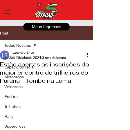
Meus Ingressos
Post
Todas Notícias
Leandro Silva
Todas Notícias
11 de abr. de 2024
3 min de leitura
Estão abertas as inscrições do
Espaço do Roia
maior encontro de trilheiros do
Motocross
Paraná - Tombo na Lama
Velocross
Enduro
Trilheiros
Rally
Supercross