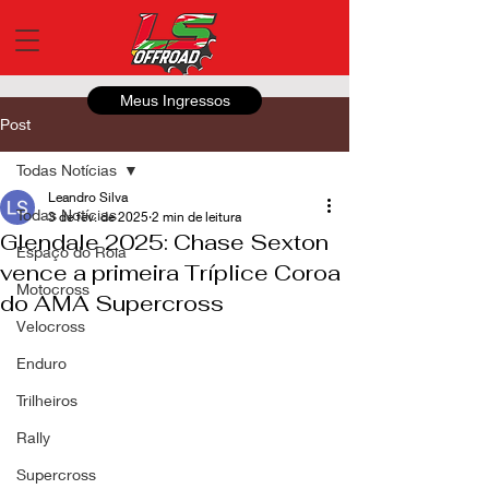
Meus Ingressos
Post
Todas Notícias
Leandro Silva
Todas Notícias
3 de fev. de 2025
2 min de leitura
Glendale 2025: Chase Sexton
Espaço do Roia
vence a primeira Tríplice Coroa
Motocross
do AMA Supercross
Velocross
Enduro
Trilheiros
Rally
Supercross