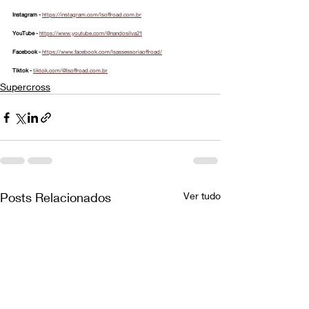
Instagram - 
https://instagram.com/lsoffroad.com.br
YouTube - 
https://www.youtube.com/@nandosilva21
Facebook - 
https://www.facebook.com/lsassessoriaoffroad/
Tiktok - 
tiktok.com/@lsoffroad.com.br
Supercross
Posts Relacionados
Ver tudo