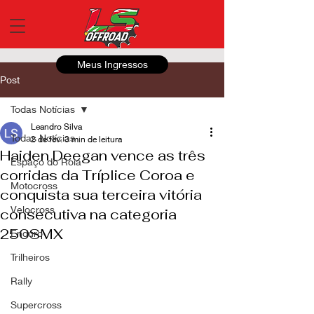
Meus Ingressos
Post
Todas Notícias
Leandro Silva
Todas Notícias
2 de fev.
3 min de leitura
Haiden Deegan vence as três
Espaço do Roia
corridas da Tríplice Coroa e
Motocross
conquista sua terceira vitória
Velocross
consecutiva na categoria
250SMX
Enduro
Trilheiros
Rally
Supercross